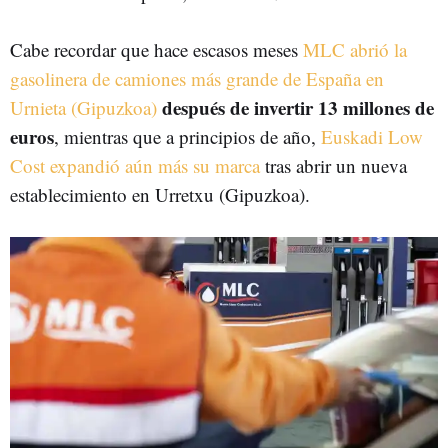
Cabe recordar que hace escasos meses
MLC abrió la
gasolinera de camiones más grande de España en
después de invertir 13 millones de
Urnieta (Gipuzkoa)
euros
, mientras que a principios de año,
Euskadi Low
Cost expandió aún más su marca
tras abrir un nueva
establecimiento en Urretxu (Gipuzkoa).