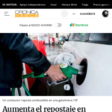
ES NOTICIA:
Apoyo independencia
Irizar
Haizea Wind
Talgo
Precio gasolina
Pásate al MODO AHORRO
Un conductor reposta combustible en una gasolinera./ EP
Aumenta el repostaje en