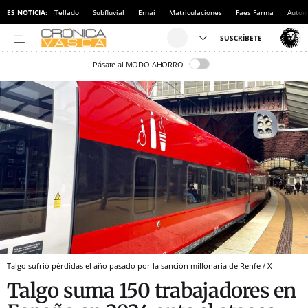
ES NOTICIA:
Tellado
Subfluvial
Ernai
Matriculaciones
Faes Farma
Autom
Pásate al MODO AHORRO
Talgo sufrió pérdidas el año pasado por la sanción millonaria de Renfe / X
Talgo suma 150 trabajadores en