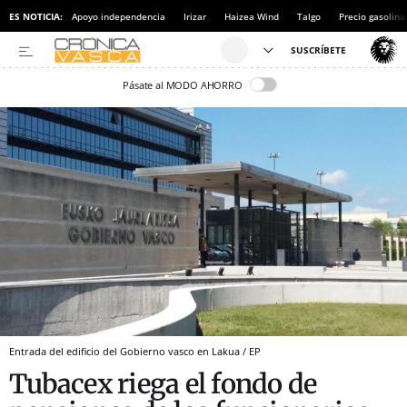
ES NOTICIA:
Apoyo independencia
Irizar
Haizea Wind
Talgo
Precio gasolina
Pásate al MODO AHORRO
Entrada del edificio del Gobierno vasco en Lakua / EP
Tubacex riega el fondo de