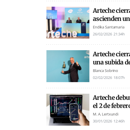
Arteche cierr
ascienden un
Endika Santamaria
26/02/2026
21:34h
Arteche cierr
una subida d
Blanca Sobrino
02/02/2026
18:07h
Arteche debut
el 2 de febre
M. A. Lertxundi
30/01/2026
12:46h