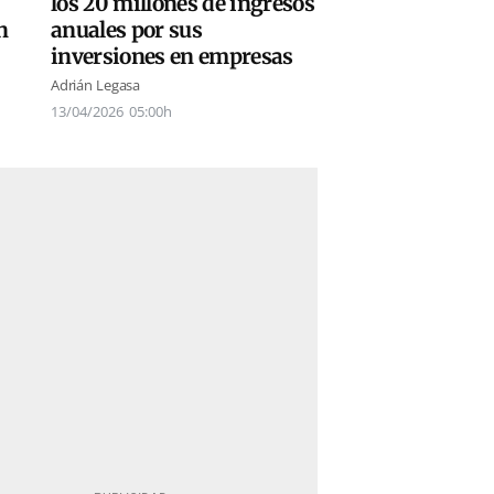
los 20 millones de ingresos
n
anuales por sus
inversiones en empresas
Adrián Legasa
13/04/2026
05:00h