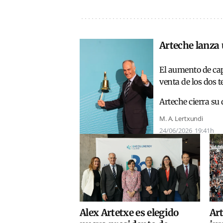
Arteche lanza 
El aumento de cap
venta de los dos t
Arteche cierra su
M. A. Lertxundi
24/06/2026
19:41h
Alex Artetxe es elegido
Art