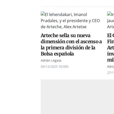
Arteche sella su nueva
El 
dimensión con el ascenso a
Fi
la primera división de la
Art
Bolsa española
in
mi
Adrián Legasa
04/12/2025
05:00h
Adri
27/1