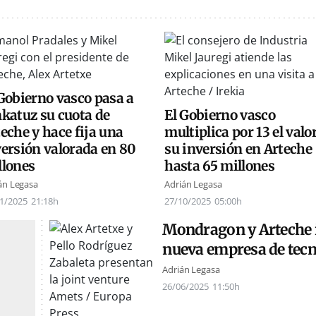
Gobierno vasco pasa a
nkatuz su cuota de
El Gobierno vasco
eche y hace fija una
multiplica por 13 el valo
versión valorada en 80
su inversión en Arteche
llones
hasta 65 millones
án Legasa
Adrián Legasa
1/2025
21:18h
27/10/2025
05:00h
Mondragon y Arteche i
nueva empresa de tecno
Adrián Legasa
26/06/2025
11:50h