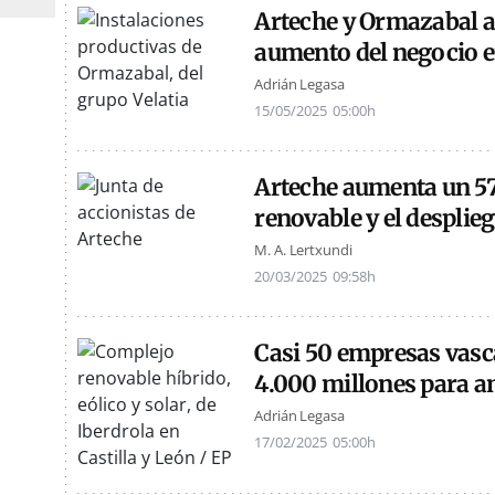
Arteche y Ormazabal a
aumento del negocio en
Adrián Legasa
15/05/2025
05:00h
Arteche aumenta un 57%
renovable y el desplieg
M. A. Lertxundi
20/03/2025
09:58h
Casi 50 empresas vasca
4.000 millones para am
Adrián Legasa
17/02/2025
05:00h