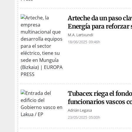
Arteche da un paso cl
Energía para reforzar 
M.A. Lertxundi
18/06/2025
09:46h
Tubacex riega el fondo
funcionarios vascos c
Adrián Legasa
23/05/2025
05:00h