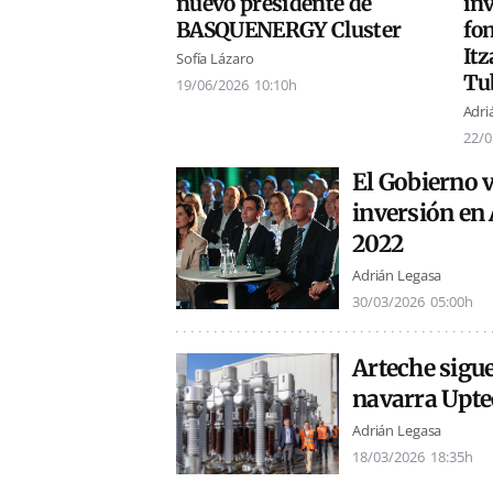
nuevo presidente de
in
BASQUENERGY Cluster
fo
Itz
Sofía Lázaro
Tu
19/06/2026
10:10h
Adri
22/0
El Gobierno v
inversión en 
2022
Adrián Legasa
30/03/2026
05:00h
Arteche sigue
navarra Upte
Adrián Legasa
18/03/2026
18:35h