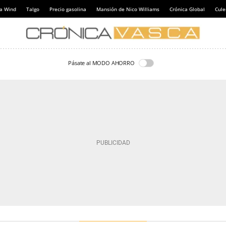
a Wind
Talgo
Precio gasolina
Mansión de Nico Williams
Crónica Global
Cul
Pásate al MODO AHORRO