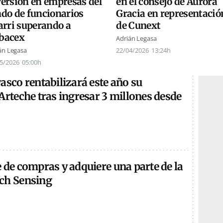
versión en empresas del
en el consejo de Aurora
ndo de funcionarios
Gracia en representació
arri superando a
de Cunext
bacex
Adrián Legasa
án Legasa
22/04/2026
13:24h
5/2026
05:00h
asco rentabilizará este año su
Arteche tras ingresar 3 millones desde
 de compras y adquiere una parte de la
ch Sensing