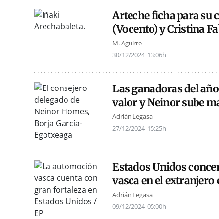
Arteche ficha para su 
(Vocento) y Cristina F
M. Aguirre
30/12/2024
13:06h
Las ganadoras del año 
valor y Neinor sube m
Adrián Legasa
27/12/2024
15:25h
Estados Unidos concen
vasca en el extranjero
Adrián Legasa
09/12/2024
05:00h