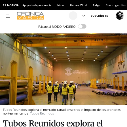
ES NOTICIA:
Apoyo independencia
Irizar
Haizea Wind
Talgo
Precio gasolina
Pásate al MODO AHORRO
Tubos Reunidos explora el mercado canadiense tras el impacto de los aranceles
norteamericanos
Tubos Reunidos
Tubos Reunidos explora el