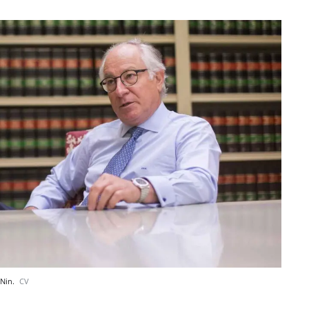
 Nin.
CV