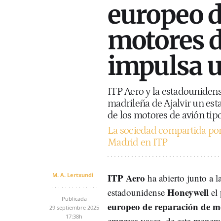
europeo d
motores d
impulsa 
ITP Aero y la estadouniden
madrileña de Ajalvir un est
de los motores de avión ti
La sociedad compartida por 
Madrid en ITP
M. A. Lertxundi
ITP Aero
ha abierto junto a 
Honeywell
estadounidense
el
Publicada
europeo de reparación de mo
29 septiembre 2025
17:38h
empresa vasca, de esta manera