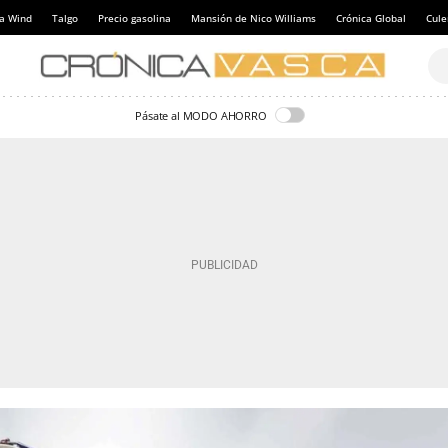
a Wind
Talgo
Precio gasolina
Mansión de Nico Williams
Crónica Global
Cul
Pásate al MODO AHORRO