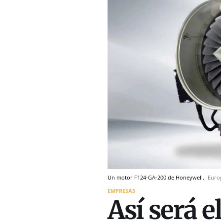
Un motor F124-GA-200 de Honeywell.
Euro
EMPRESAS
Así será e