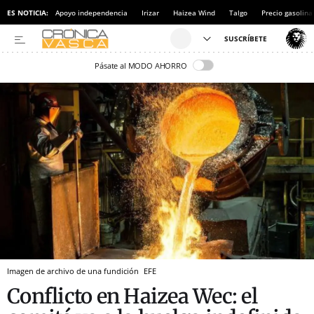
ES NOTICIA:
Apoyo independencia
Irizar
Haizea Wind
Talgo
Precio gasolina
Pásate al MODO AHORRO
Imagen de archivo de una fundición
EFE
Conflicto en Haizea Wec: el