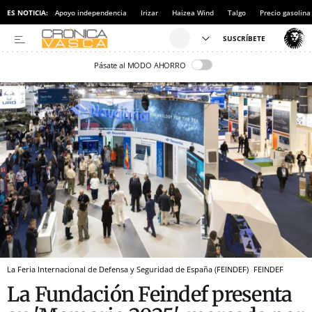
ES NOTICIA:
Apoyo independencia
Irizar
Haizea Wind
Talgo
Precio gasolina
Pásate al MODO AHORRO
La Feria Internacional de Defensa y Seguridad de España (FEINDEF)
FEINDEF
La Fundación Feindef presenta