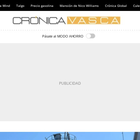
a Wind
Talgo
Precio gasolina
Mansión de Nico Williams
Crónica Global
Cul
Pásate al MODO AHORRO