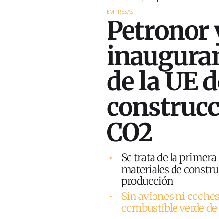
EMPRESAS
Petronor 
inauguran
de la UE 
construcc
CO2
Se trata de la primer
materiales de constr
producción
Sin aviones ni coches e
combustible verde de