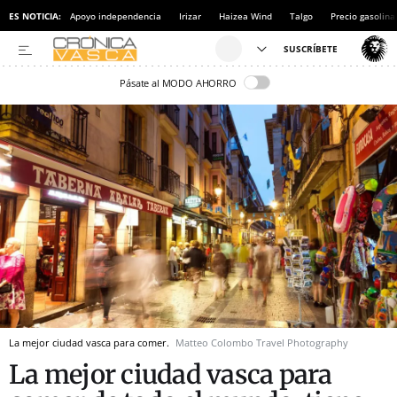
ES NOTICIA:
Apoyo independencia
Irizar
Haizea Wind
Talgo
Precio gasolina
Pásate al MODO AHORRO
La mejor ciudad vasca para comer.
Matteo Colombo Travel Photography
La mejor ciudad vasca para