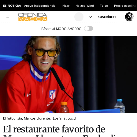
ES NOTICIA:
Apoyo independencia
Irizar
Haizea Wind
Talgo
Precio gasolina
Pásate al MODO AHORRO
El futbolista, Marcos Llorente.
Losfanáticos.cl
El restaurante favorito de