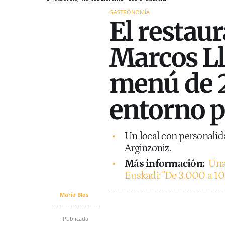
GASTRONOMÍA
El restaur
Marcos Ll
menú de 
entorno p
Un local con personalid
Arginzoniz.
Más información:
Una
Euskadi: "De 3.000 a 10
María Blas
Publicada