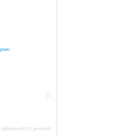
agram
in (@joaquin2213_gourmet)