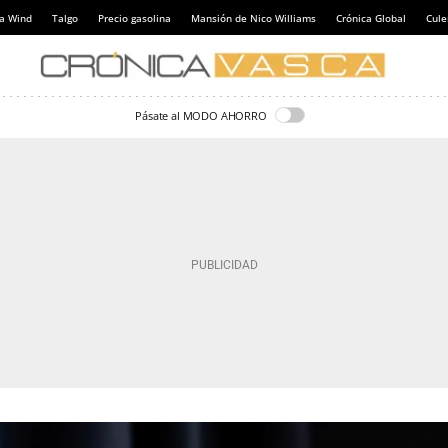
a Wind
Talgo
Precio gasolina
Mansión de Nico Williams
Crónica Global
Cul
Pásate al MODO AHORRO