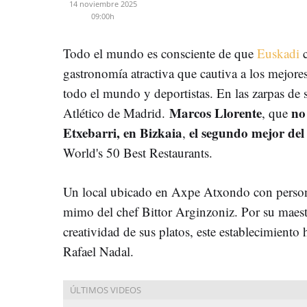
14 noviembre 2025
09:00h
Todo el mundo es consciente de que
Euskadi
c
gastronomía atractiva que cautiva a los mejores a
todo el mundo y deportistas. En las zarpas de s
Marcos Llorente
no
Atlético de Madrid.
, que
Etxebarri, en Bizkaia
el segundo mejor de
,
World's 50 Best Restaurants.
Un local ubicado en Axpe Atxondo con person
mimo del chef Bittor Arginzoniz. Por su maestrí
creatividad de sus platos, este establecimiento
Rafael Nadal.