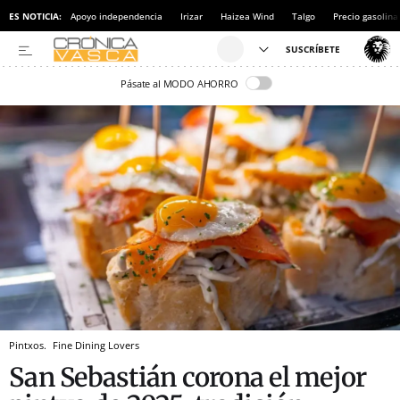
ES NOTICIA:
Apoyo independencia
Irizar
Haizea Wind
Talgo
Precio gasolina
Pásate al MODO AHORRO
Pintxos.
Fine Dining Lovers
San Sebastián corona el mejor