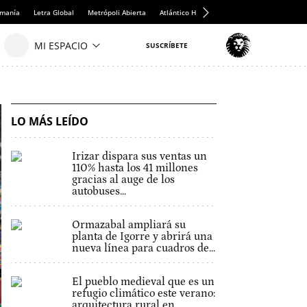
emanía
Letra Global
Metrópoli Abierta
Atlántico Hoy
Consumidor Global
Hul
LO MÁS LEÍDO
Irizar dispara sus ventas un
110% hasta los 41 millones
gracias al auge de los
autobuses...
Ormazabal ampliará su
planta de Igorre y abrirá una
nueva línea para cuadros de...
El pueblo medieval que es un
refugio climático este verano:
arquitectura rural en...