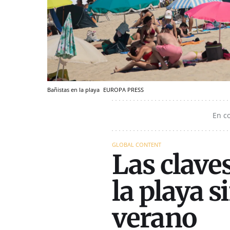
Bañistas en la playa
EUROPA PRESS
En c
GLOBAL CONTENT
Las claves
la playa s
verano