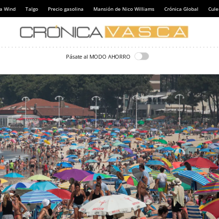
a Wind
Talgo
Precio gasolina
Mansión de Nico Williams
Crónica Global
Cul
Pásate al MODO AHORRO