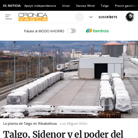
ES NOTICIA:
Apoyo independencia
Irizar
Haizea Wind
Talgo
Precio gasolina
Pásate al MODO AHORRO
La planta de Talgo en Ribabellosa.
Luis Miguel Añón
Talgo, Sidenor y el poder del