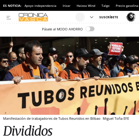
ES NOTICIA:
Apoyo independencia
Irizar
Haizea Wind
Talgo
Precio gasolina
Pásate al MODO AHORRO
Manifestación de trabajadores de Tubos Reunidos en Bilbao
Miguel Toña
EFE
Divididos