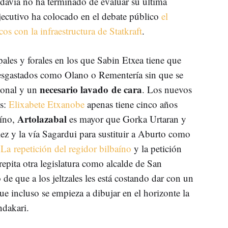
avía no ha terminado de evaluar su última
 Ejecutivo ha colocado en el debate público
el
os con la infraestructura de Statkraft
.
les y forales en los que Sabin Etxea tiene que
desgastados como Olano o Rementería sin que se
necesario lavado de cara
ional y un
. Los nuevos
os:
Elixabete Etxanobe
apenas tiene cinco años
Artolazabal
aíno,
es mayor que Gorka Urtaran y
z y la vía Sagardui para sustituir a Aburto como
.
La repetición del regidor bilbaíno
y la petición
epita otra legislatura como alcalde de San
 de que a los jeltzales les está costando dar con un
 que incluso se empieza a dibujar en el horizonte la
ndakari.