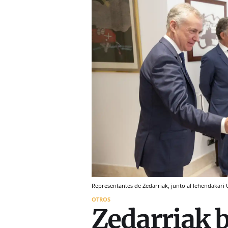
Representantes de Zedarriak, junto al lehendakari U
OTROS
Zedarriak b