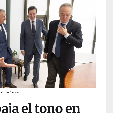
rkullu / Irekia
aja el tono en