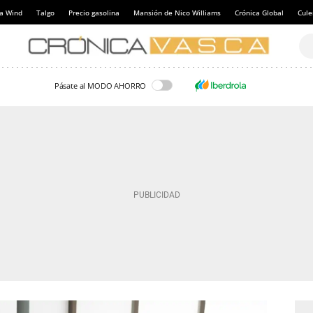
a Wind
Talgo
Precio gasolina
Mansión de Nico Williams
Crónica Global
Cul
Pásate al MODO AHORRO