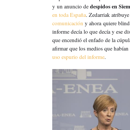
despidos en Sie
y un anuncio de
en toda España
. Zedarriak atribuy
comunicación
y ahora quiere blinda
informe decía lo que decía y ese dis
que encendió el enfado de la cúpul
afirmar que los medios que habían
uso espurio del informe
.