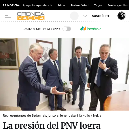
ES NOTICIA:
Apoyo independencia
Irizar
Haizea Wind
Talgo
Precio gasolina
Pásate al MODO AHORRO
Representantes de Zedarriak, junto al lehendakari Urkullu / Irekia
La presión del PNV logra