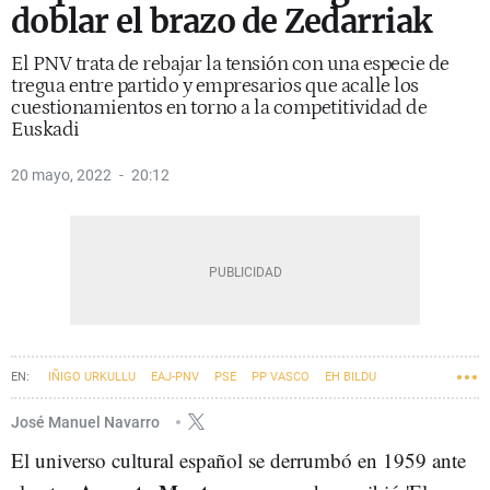
doblar el brazo de Zedarriak
El PNV trata de rebajar la tensión con una especie de
tregua entre partido y empresarios que acalle los
cuestionamientos en torno a la competitividad de
Euskadi
20 mayo, 2022
20:12
IÑIGO URKULLU
EAJ-PNV
PSE
PP VASCO
EH BILDU
ELKARREKIN PODEMOS
GOBIERNO VASCO
PARLAMENTO VASCO
José Manuel Navarro
El universo cultural español se derrumbó en 1959 ante
ZEDARRIAK