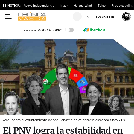
ES NOTICIA:
Apoyo independencia
Irizar
Haizea Wind
Talgo
Precio gasolina
Pásate al MODO AHORRO
As quedara el Ayuntamiento de San Sebastin de celebrarse elecciones hoy / CV
El PNV logra la estabilidad en