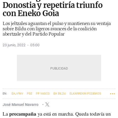
Donostia y repetiría triunfo
con Eneko Goia
Los jeltzales aguantan el pulso y mantienen su ventaja
sobre Bildu con ligeros avances de la coalición
abertzale y del Partido Popular
23 junio, 2022
05:00
EAJ-PNV
PSE
PP VASCO
EH BILDU
ELKARREKIN PODEMOS
ELECCIONES
SAN SEBASTIÁN- DONOSTIA
José Manuel Navarro
precampaña
La
AYUNTAMIENTO DE SAN SEBASTIÁN
ya está en marcha. Queda todavía un