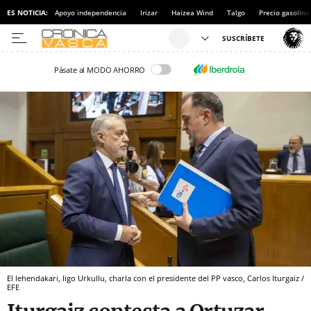
ES NOTICIA:
Apoyo independencia
Irizar
Haizea Wind
Talgo
Precio gasolina
Pásate al MODO AHORRO
El lehendakari, Iigo Urkullu, charla con el presidente del PP vasco, Carlos Iturgaiz /
EFE