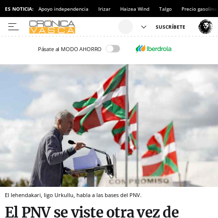
ES NOTICIA:
Apoyo independencia
Irizar
Haizea Wind
Talgo
Precio gasolina
Pásate al MODO AHORRO
El lehendakari, Iigo Urkullu, habla a las bases del PNV.
El PNV se viste otra vez de