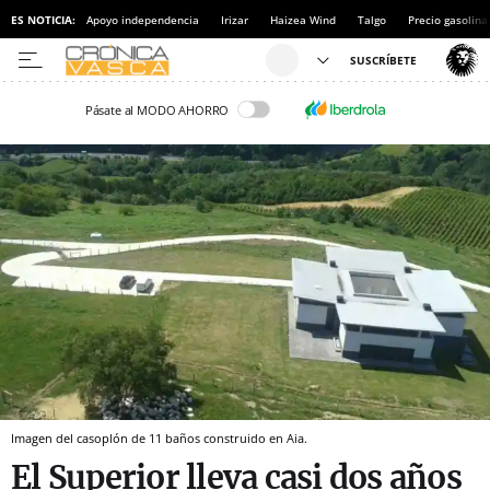
ES NOTICIA:
Apoyo independencia
Irizar
Haizea Wind
Talgo
Precio gasolina
Pásate al MODO AHORRO
Imagen del casoplón de 11 baños construido en Aia.
El Superior lleva casi dos años