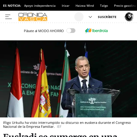
ES NOTICIA:
Apoyo independencia
Irizar
Haizea Wind
Talgo
Precio gasolina
Pásate al MODO AHORRO
Iñigo Urkullu ha visto interrumpido su discurso en euskera durante el Congreso
Nacional de la Empresa Familiar.
IEF