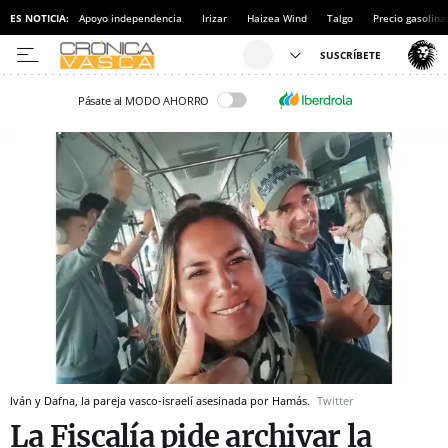
ES NOTICIA:
Apoyo independencia
Irizar
Haizea Wind
Talgo
Precio gasolina
Pásate al MODO AHORRO
Iván y Dafna, la pareja vasco-israelí asesinada por Hamás.
Twitter
La Fiscalía pide archivar la