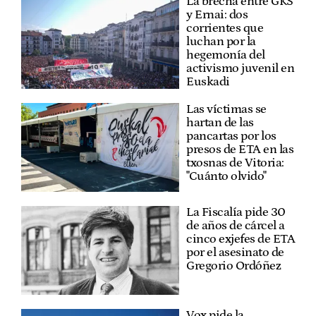
La brecha entre GKS
y Ernai: dos
corrientes que
luchan por la
hegemonía del
activismo juvenil en
Euskadi
Las víctimas se
hartan de las
pancartas por los
presos de ETA en las
txosnas de Vitoria:
"Cuánto olvido"
La Fiscalía pide 30
de años de cárcel a
cinco exjefes de ETA
por el asesinato de
Gregorio Ordóñez
Vox pide la