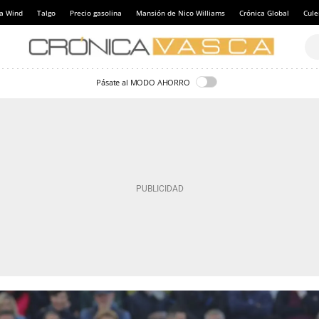
a Wind
Talgo
Precio gasolina
Mansión de Nico Williams
Crónica Global
Cul
Pásate al MODO AHORRO