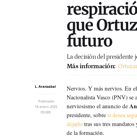
respiració
que Ortuz
futuro
La decisión del presidente 
Más información:
Ortuzar
L. Aranzabal
Nervios. Y más nervios. En el
Nacionalista Vasco (PNV) se 
Publicada
An
nerviosismo el anuncio de
18 enero 2025
05:00h
presidente, sobre
si desea segu
dejarlo
tras sus tres mandatos 
de la formación.