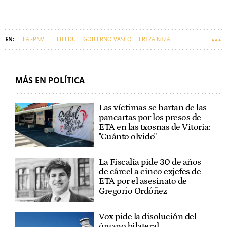
EAJ-PNV
EH BILDU
GOBIERNO VASCO
ERTZAINTZA
BINGEN ZUPIRIA
MARÍA UBARRETXENA
MÁS EN POLÍTICA
Las víctimas se hartan de las
pancartas por los presos de
ETA en las txosnas de Vitoria:
"Cuánto olvido"
La Fiscalía pide 30 de años
de cárcel a cinco exjefes de
ETA por el asesinato de
Gregorio Ordóñez
Vox pide la disolución del
órgano bilateral