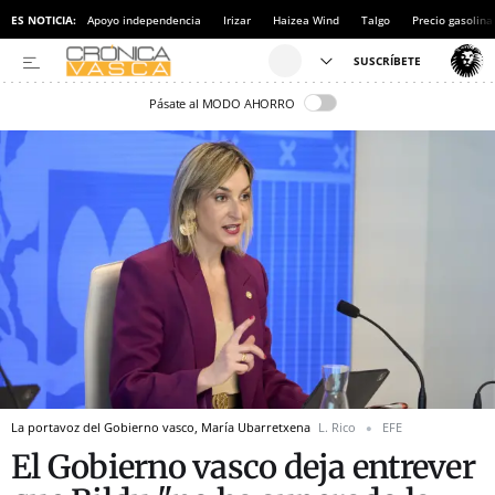
ES NOTICIA:
Apoyo independencia
Irizar
Haizea Wind
Talgo
Precio gasolina
Pásate al MODO AHORRO
La portavoz del Gobierno vasco, María Ubarretxena
L. Rico
EFE
El Gobierno vasco deja entrever