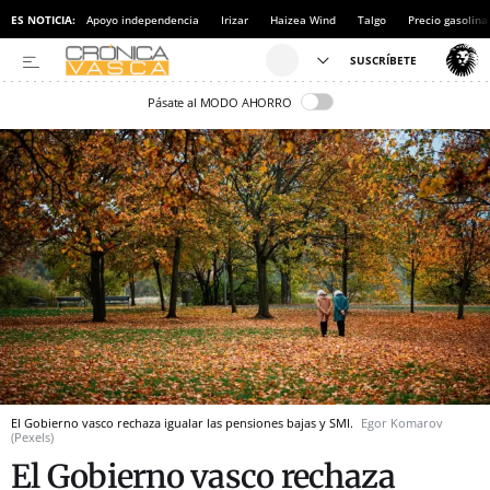
ES NOTICIA:
Apoyo independencia
Irizar
Haizea Wind
Talgo
Precio gasolina
Pásate al MODO AHORRO
El Gobierno vasco rechaza igualar las pensiones bajas y SMI.
Egor Komarov
(Pexels)
El Gobierno vasco rechaza