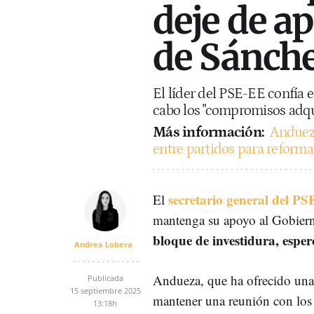
deje de a
de Sánch
El líder del PSE-EE confía e
cabo los "compromisos adq
Más información:
Andueza
entre partidos para reforma
secretario general del 
El
mantenga su apoyo al Gobier
bloque de investidura, esper
Andrea Lobera
Andueza, que ha ofrecido una
Publicada
15 septiembre 2025
mantener una reunión con los c
13:18h