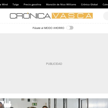
a Wind
Talgo
Precio gasolina
Mansión de Nico Williams
Crónica Global
Cul
Pásate al MODO AHORRO