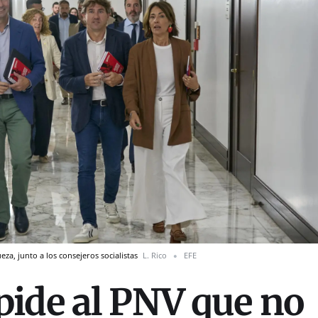
eza, junto a los consejeros socialistas
L. Rico
EFE
ide al PNV que no