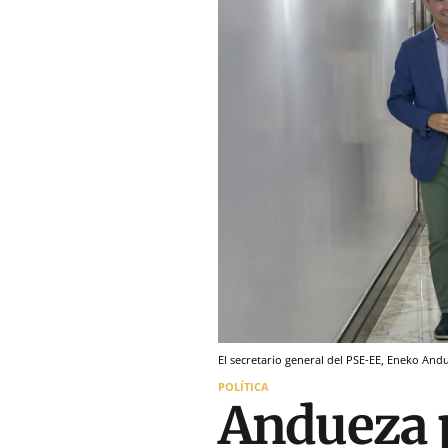
El secretario general del PSE-EE, Eneko Andu
POLÍTICA
Andueza p