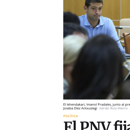
El lehendakari, Imanol Pradales, junto al pr
Joseba Díez Antxustegi
Adrián Ruiz-Hierro
POLÍTICA
El PNV fi