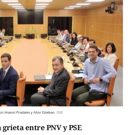
on Imanol Pradales y Aitor Esteban
EBB
 grieta entre PNV y PSE