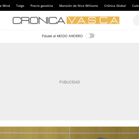
a Wind
Talgo
Precio gasolina
Mansión de Nico Williams
Crónica Global
Cul
Pásate al MODO AHORRO