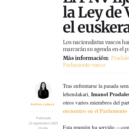
la Ley de 
el eusker
Los nacionalistas vascos han
marcarán su agenda en el p
Más información:
Pradale
Parlamento vasco
Tras enfrentarse la pasada sem
Imanol Pradale
lehendakari,
otros varios miembros del part
Andrea Lobera
encuentro en el Parlamento
Publicada
23 septiembre 2025
Esta reunión ha servido
—c
om
05:00h