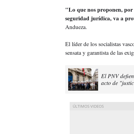
"Lo que nos proponen, por 
seguridad jurídica, va a pr
Andueza.
El líder de los socialistas vas
sensata y garantista de las exi
El PNV defiend
acto de "justi