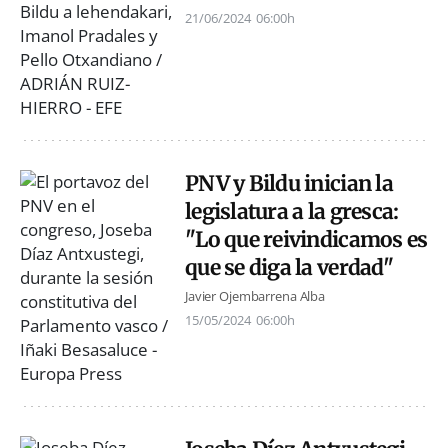
21/06/2024
06:00h
PNV y Bildu inician la
legislatura a la gresca:
"Lo que reivindicamos es
que se diga la verdad"
Javier Ojembarrena Alba
15/05/2024
06:00h