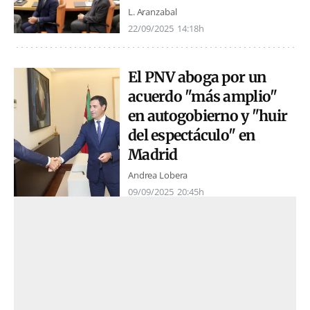
L. Aranzabal
22/09/2025
14:18h
El PNV aboga por un
acuerdo "más amplio"
en autogobierno y "huir
del espectáculo" en
Madrid
Andrea Lobera
09/09/2025
20:45h