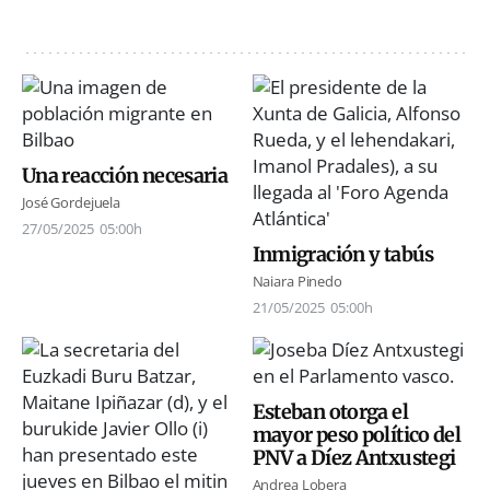
Una reacción necesaria
José Gordejuela
27/05/2025
05:00h
Inmigración y tabús
Naiara Pinedo
21/05/2025
05:00h
Esteban otorga el
mayor peso político del
PNV a Díez Antxustegi
Andrea Lobera