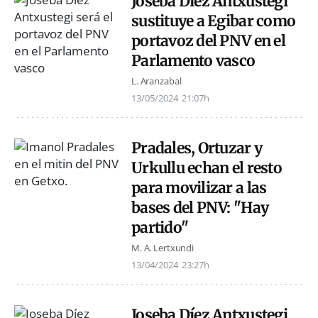
Joseba Díez Antxustegi
sustituye a Egibar como
portavoz del PNV en el
Parlamento vasco
L. Aranzabal
13/05/2024
21:07h
Pradales, Ortuzar y
Urkullu echan el resto
para movilizar a las
bases del PNV: "Hay
partido"
M. A. Lertxundi
13/04/2024
23:27h
Joseba Díez Antxustegi