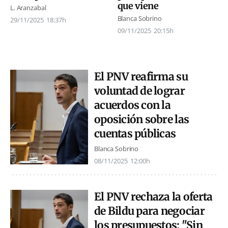
que viene
L. Aranzabal
Blanca Sobrino
29/11/2025
18:37h
09/11/2025
20:15h
El PNV reafirma su
voluntad de lograr
acuerdos con la
oposición sobre las
cuentas públicas
Blanca Sobrino
08/11/2025
12:00h
El PNV rechaza la oferta
de Bildu para negociar
los presupuestos: "Sin