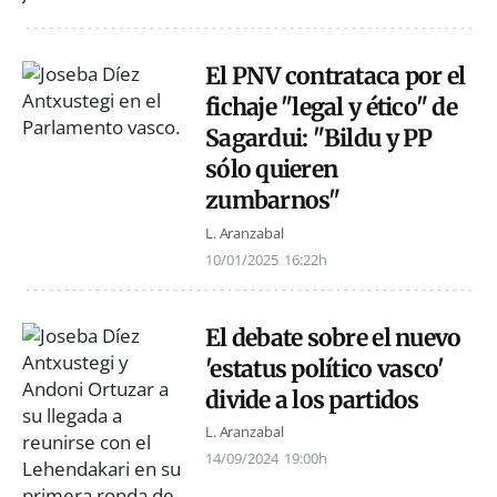
El PNV contrataca por el
fichaje "legal y ético" de
Sagardui: "Bildu y PP
sólo quieren
zumbarnos"
L. Aranzabal
10/01/2025
16:22h
El debate sobre el nuevo
'estatus político vasco'
divide a los partidos
L. Aranzabal
14/09/2024
19:00h