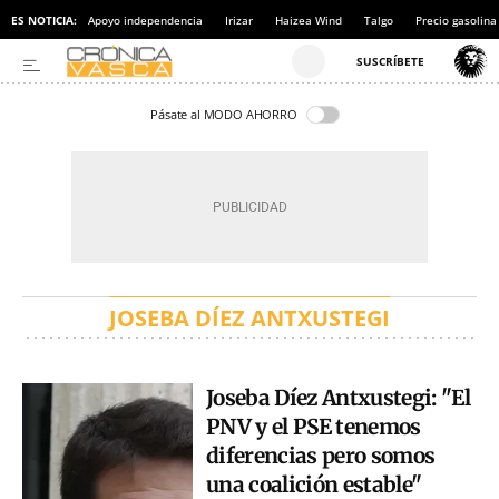
ES NOTICIA:
Apoyo independencia
Irizar
Haizea Wind
Talgo
Precio gasolina
Pásate al MODO AHORRO
JOSEBA DÍEZ ANTXUSTEGI
Joseba Díez Antxustegi: "El
PNV y el PSE tenemos
diferencias pero somos
una coalición estable"