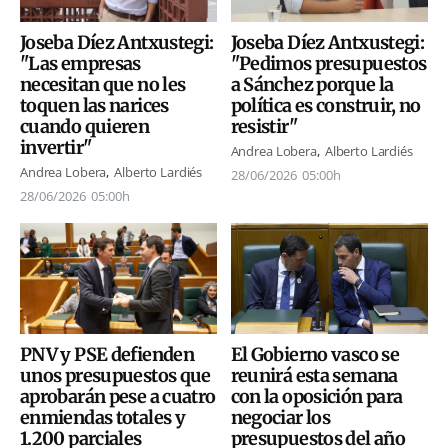
Joseba Díez Antxustegi:
Joseba Díez Antxustegi:
"Las empresas
"Pedimos presupuestos
necesitan que no les
a Sánchez porque la
toquen las narices
política es construir, no
cuando quieren
resistir"
invertir"
Andrea Lobera
Alberto Lardiés
Andrea Lobera
Alberto Lardiés
28/06/2026
05:00h
28/06/2026
05:00h
El Gobierno vasco se
PNV y PSE defienden
reunirá esta semana
unos presupuestos que
con la oposición para
aprobarán pese a cuatro
negociar los
enmiendas totales y
presupuestos del año
1.200 parciales