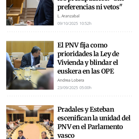
preferencias ni vetos"
L. Aranzabal
09/10/2025
10:52h
El PNV fija como
prioridades la Ley de
Vivienda y blindar el
euskera en las OPE
Andrea Lobera
23/09/2025
05:00h
Pradales y Esteban
escenifican la unidad del
PNV en el Parlamento
vasco