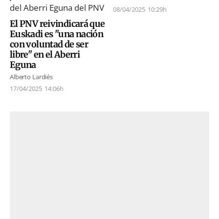
08/04/2025
10:29h
El PNV reivindicará que
Euskadi es "una nación
con voluntad de ser
libre" en el Aberri
Eguna
Alberto Lardiés
17/04/2025
14:06h