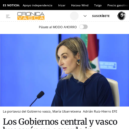
ES NOTICIA:
Apoyo independencia
Irizar
Haizea Wind
Talgo
Precio gasolina
Pásate al MODO AHORRO
La portavoz del Gobierno vasco, María Ubarretxena
Adrián Ruiz-Hierro
EFE
Los Gobiernos central y vasco