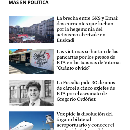
MÁS EN POLÍTICA
La brecha entre GKS y Ernai:
dos corrientes que luchan
por la hegemonía del
activismo abertzale en
Euskadi
Las víctimas se hartan de las
pancartas por los presos de
ETA en las txosnas de Vitoria:
"Cuánto olvido"
La Fiscalía pide 30 de años
de cárcel a cinco exjefes de
ETA por el asesinato de
Gregorio Ordóñez
Vox pide la disolución del
órgano bilateral
aeroportuario y conocer el