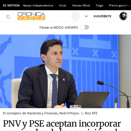
ES NOTICIA:
Apoyo independencia
Irizar
Haizea Wind
Talgo
Precio gasolina
Pásate al MODO AHORRO
El consejero de Hacienda y Finanzas, Noël D'Anjou
L. Rico
EFE
PNV y PSE aceptan incorporar