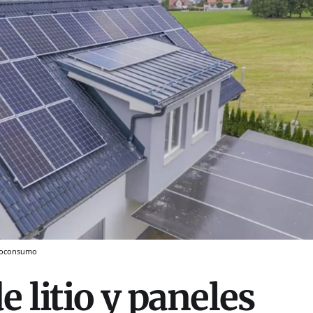
utoconsumo
e litio y paneles