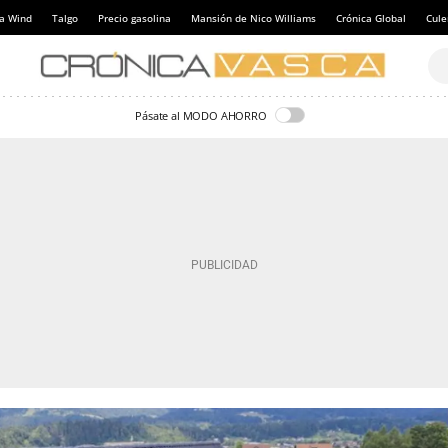
a Wind
Talgo
Precio gasolina
Mansión de Nico Williams
Crónica Global
Cul
Pásate al MODO AHORRO