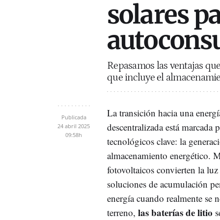
solares p
autocons
Repasamos las ventajas que
que incluye el almacenamien
La transición hacia una energ
Publicada
descentralizada está marcada p
24 abril 2025
09:58h
tecnológicos clave: la generaci
almacenamiento energético. Mi
fotovoltaicos convierten la luz 
soluciones de acumulación per
energía cuando realmente se ne
las baterías de litio
terreno,
s