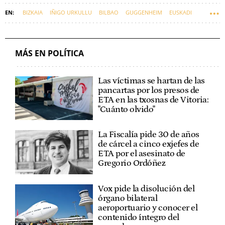
BIZKAIA
IÑIGO URKULLU
BILBAO
GUGGENHEIM
EUSKADI
IMANOL PRADALES
ELIXABETE ETXANOBE
IBONE BENGOETXEA
MIREN ARZALLUZ
URDAIBAI
MÁS EN POLÍTICA
Las víctimas se hartan de las
pancartas por los presos de
ETA en las txosnas de Vitoria:
"Cuánto olvido"
La Fiscalía pide 30 de años
de cárcel a cinco exjefes de
ETA por el asesinato de
Gregorio Ordóñez
Vox pide la disolución del
órgano bilateral
aeroportuario y conocer el
contenido íntegro del