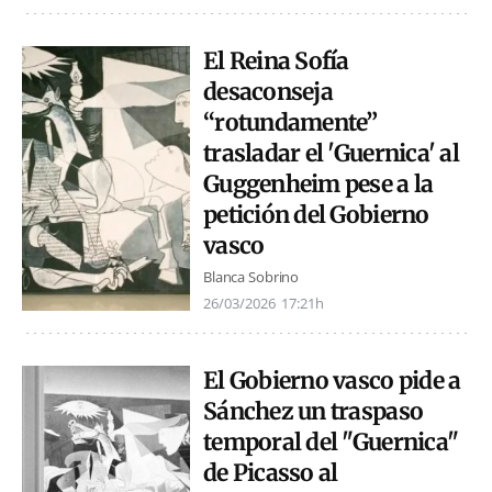
El Reina Sofía
desaconseja
“rotundamente”
trasladar el 'Guernica' al
Guggenheim pese a la
petición del Gobierno
vasco
Blanca Sobrino
26/03/2026
17:21h
El Gobierno vasco pide a
Sánchez un traspaso
temporal del "Guernica"
de Picasso al