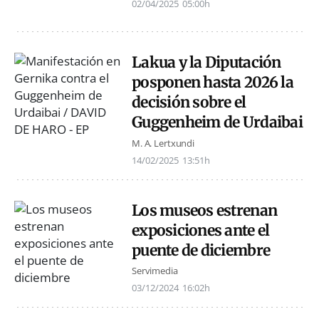
02/04/2025
05:00h
Lakua y la Diputación
posponen hasta 2026 la
decisión sobre el
Guggenheim de Urdaibai
M. A. Lertxundi
14/02/2025
13:51h
Los museos estrenan
exposiciones ante el
puente de diciembre
Servimedia
03/12/2024
16:02h