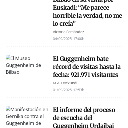
Euskadi: “Me parece
horrible la verdad, no me
lo creía”
Victoria Fernández
04/09/2025
17:00h
El Guggenheim bate
récord de visitas hasta la
fecha: 921.971 visitantes
M.A. Lertxundi
01/09/2025
12:53h
El informe del proceso
de escucha del
Guggenheim Urdaibai