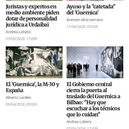
Juristas y expertos en
Ayuso y la "catetada"
medio ambiente piden
del 'Guernica'
dotar de personalidad
Examen de la semana
jurídica a Urdaibai
11/04/2026
05:00h
Andrea Lobera
07/05/2026
17:09h
El 'Guernica', la M-30 y
El Gobierno central
España
cierra la puerta al
traslado del Guernica a
Alberto Lardiés
Bilbao: "Hay que
09/04/2026
05:00h
escuchar a los técnicos
que lo cuidan"
Andrea Lobera
07/04/2026
17:43h