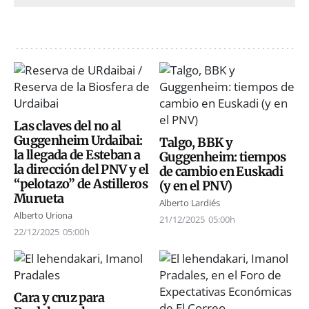
Las claves del no al
Guggenheim Urdaibai:
Talgo, BBK y
la llegada de Esteban a
Guggenheim: tiempos
la dirección del PNV y el
de cambio en Euskadi
“pelotazo” de Astilleros
(y en el PNV)
Murueta
Alberto Lardiés
Alberto Uriona
21/12/2025
05:00h
22/12/2025
05:00h
Cara y cruz para