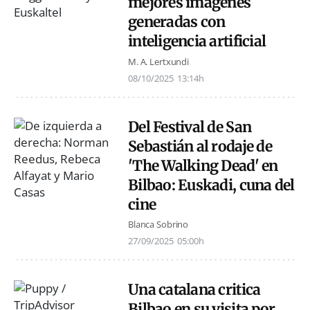
mejores imágenes
generadas con
inteligencia artificial
M. A. Lertxundi
08/10/2025
13:14h
Del Festival de San
Sebastián al rodaje de
'The Walking Dead' en
Bilbao: Euskadi, cuna del
cine
Blanca Sobrino
27/09/2025
05:00h
Una catalana critica
Bilbao en su visita por