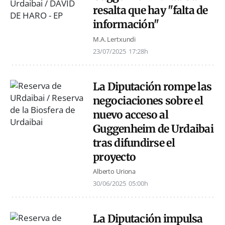
resalta que hay "falta de
información"
M.A. Lertxundi
23/07/2025
17:28h
La Diputación rompe las
negociaciones sobre el
nuevo acceso al
Guggenheim de Urdaibai
tras difundirse el
proyecto
Alberto Uriona
30/06/2025
05:00h
La Diputación impulsa