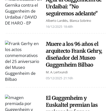
Urdaibai: "No
seguiremos adelante"
Alberto Lardiés
Blanca Sobrino
16/12/2025
18:48h
Muere a los 96 años el
arquitecto Frank Gehry,
diseñador del Museo
Guggenheim Bilbao
M. A. Lertxundi
05/12/2025
21:16h
El Guggenheim y
Euskaltel premian las