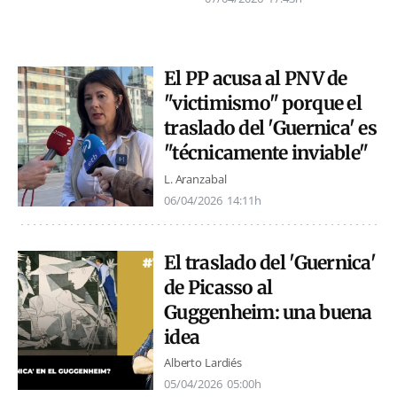
El PP acusa al PNV de
"victimismo" porque el
traslado del 'Guernica' es
"técnicamente inviable"
L. Aranzabal
06/04/2026
14:11h
El traslado del 'Guernica'
de Picasso al
Guggenheim: una buena
idea
Alberto Lardiés
05/04/2026
05:00h