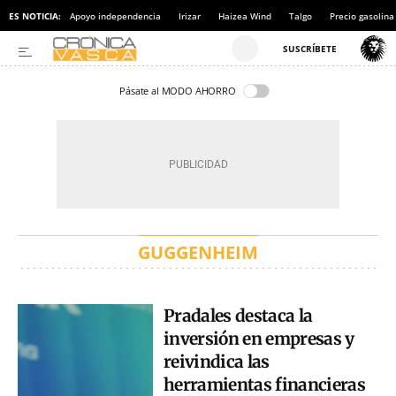
ES NOTICIA:
Apoyo independencia
Irizar
Haizea Wind
Talgo
Precio gasolina
Pásate al MODO AHORRO
GUGGENHEIM
Pradales destaca la
inversión en empresas y
reivindica las
herramientas financieras