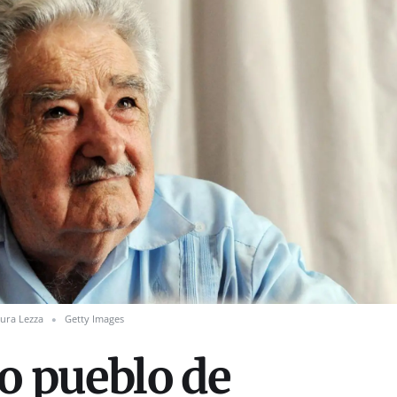
ura Lezza
Getty Images
so pueblo de