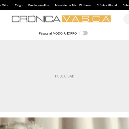
a Wind
Talgo
Precio gasolina
Mansión de Nico Williams
Crónica Global
Cul
Pásate al MODO AHORRO