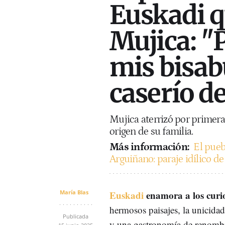
Euskadi q
Mujica: "
mis bisab
caserío d
Mujica aterrizó por primera 
origen de su familia.
Más información:
El pueb
Arguiñano: paraje idílico de
María Blas
Euskadi
enamora a los curio
hermosos paisajes, la unicidad
Publicada
y una gastronomía de renombre.