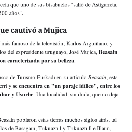
ecía que uno de sus bisabuelos "salió de Astigarreta,
 500 años".
que cautivó a Mujica
 más famoso de la televisión, Karlos Arguiñano, y
Beasain
dos del expresidente uruguayo, José Mujica,
oa caracterizada por su belleza
.
sco de Turismo Euskadi en su artículo
Beasain
, esta
se encuentra en "un paraje idílico", entre los
erri y
bar y Usurbe
. Una localidad, sin duda, que no deja
sain poblaron estas tierras muchos siglos atrás, tal
s de Basagain, Trikuazti l y Trikuazti ll e Illaun,