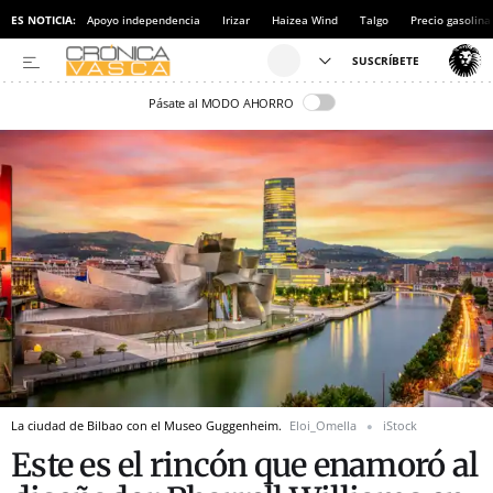
ES NOTICIA:
Apoyo independencia
Irizar
Haizea Wind
Talgo
Precio gasolina
Pásate al MODO AHORRO
La ciudad de Bilbao con el Museo Guggenheim.
Eloi_Omella
iStock
Este es el rincón que enamoró al