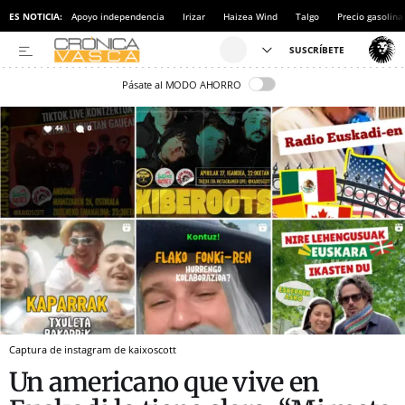
ES NOTICIA:
Apoyo independencia
Irizar
Haizea Wind
Talgo
Precio gasolina
Pásate al MODO AHORRO
Captura de instagram de kaixoscott
Un americano que vive en