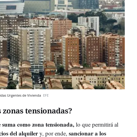
edidas Urgentes de Vivienda
EFE
s zonas tensionadas?
e suma como zona tensionada,
lo que permitirá al
cios del alquiler
sancionar a los
y, por ende,