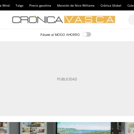
a Wind
Talgo
Precio gasolina
Mansión de Nico Williams
Crónica Global
Cul
Pásate al MODO AHORRO