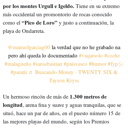
por los montes Urgull e Igeldo.
Tiene en su extremo
más occidental un promontorio de rocas conocido
“Pico de Loro”
como el
y justo a continuación, la
playa de Ondarreta.
@manuelgarciag00
la verdad que no he grabado na
pero ahí queda lo documentado
#viajarsolo
#coche
#malagueño
#sansebastian
#paisvasco
#humor
#fypシ
#paratii
♬ Buscando Money - TWENTY SIX &
Tayson Kryss
1.300 metros de
Un hermoso rincón de más de
longitud
, arena fina y suave y aguas tranquilas, que se
situó, hace un par de años, en el puesto número 15 de
las mejores playas del mundo, según los Premios