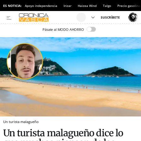
ES NOTICIA:
Apoyo independencia
Irizar
Haizea Wind
Talgo
Precio gasolina
Pásate al MODO AHORRO
Un turista malagueño
Un turista malagueño dice lo