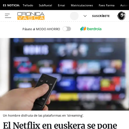
ES NOTICIA:
Tellado
Subfluvial
Ernai
Matriculaciones
Faes Farma
Autom
Pásate al MODO AHORRO
Un hombre disfruta de las plataformas en 'streaming'.
El Netflix en euskera se pone