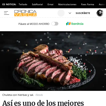
ES NOTICIA:
Tellado
Subfluvial
Ernai
Matriculaciones
Faes Farma
Autom
Pásate al MODO AHORRO
Chuleta con hierbas y sal.
iStock
Así es uno de los mejores