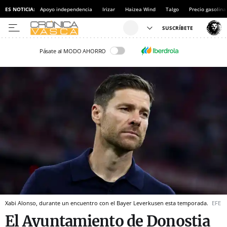
ES NOTICIA:
Apoyo independencia
Irizar
Haizea Wind
Talgo
Precio gasolina
Pásate al MODO AHORRO
Xabi Alonso, durante un encuentro con el Bayer Leverkusen esta temporada.
EFE
El Ayuntamiento de Donostia