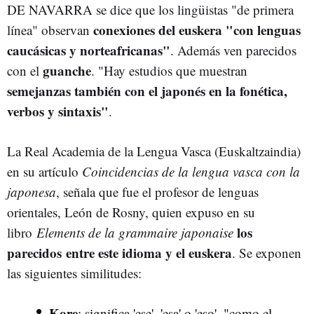
DE NAVARRA se dice que los lingüistas "de primera
conexiones del euskera "con lenguas
línea" observan
caucásicas y norteafricanas"
. Además ven parecidos
guanche
con el
. "Hay estudios que muestran
semejanzas también con el japonés en la fonética,
verbos y sintaxis"
.
La Real Academia de la Lengua Vasca (Euskaltzaindia)
en su artículo
Coincidencias de la lengua vasca con la
japonesa
, señala que fue el profesor de lenguas
orientales, León de Rosny, quien expuso en su
los
libro
Elements de la grammaire japonaise
parecidos entre este idioma y el euskera
. Se exponen
las siguientes similitudes:
Kore
: significa 'ese', 'esa' o 'eso', "como el