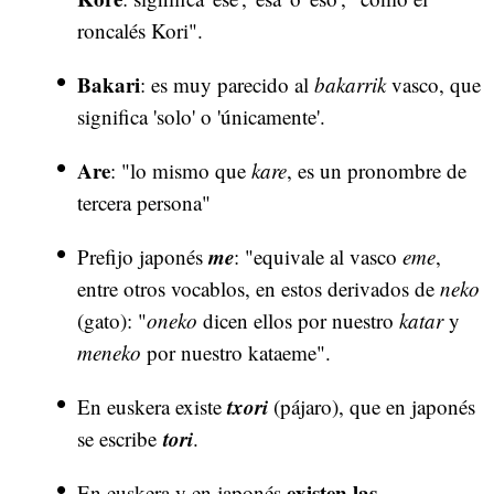
roncalés Kori".
Bakari
: es muy parecido al
bakarrik
vasco, que
significa 'solo' o 'únicamente'.
Are
: "lo mismo que
kare
, es un pronombre de
tercera persona"
me
Prefijo japonés
: "equivale al vasco
eme
,
entre otros vocablos, en estos derivados de
neko
(gato): "
oneko
dicen ellos por nuestro
katar
y
meneko
por nuestro kataeme".
txori
En euskera existe
(pájaro), que en japonés
tori
se escribe
.
existen las
En euskera y en japonés