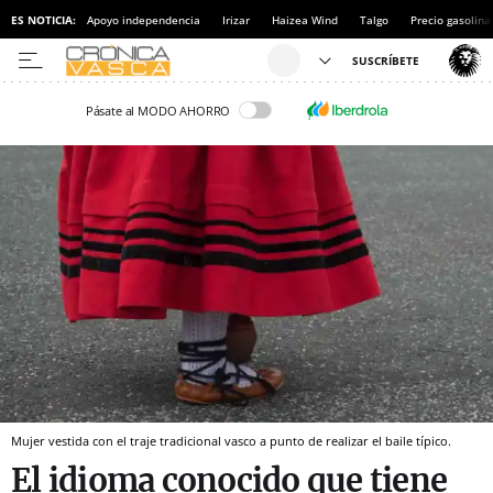
ES NOTICIA:
Apoyo independencia
Irizar
Haizea Wind
Talgo
Precio gasolina
Pásate al MODO AHORRO
Mujer vestida con el traje tradicional vasco a punto de realizar el baile típico.
El idioma conocido que tiene