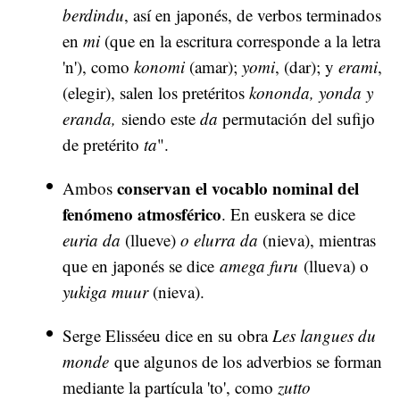
berdindu
, así en japonés, de verbos terminados
en
mi
(que en la escritura corresponde a la letra
'n'), como
konomi
(amar);
yomi
, (dar); y
erami
,
(elegir), salen los pretéritos
kononda, yonda y
eranda,
siendo este
da
permutación del sufijo
de pretérito
ta
".
conservan el vocablo nominal del
Ambos
fenómeno atmosférico
. En euskera se dice
euria da
(llueve)
o elurra da
(nieva), mientras
que en japonés se dice
amega furu
(llueva) o
yukiga muur
(nieva).
Serge Elisséeu dice en su obra
Les langues du
monde
que algunos de los adverbios se forman
mediante la partícula 'to', como
zutto