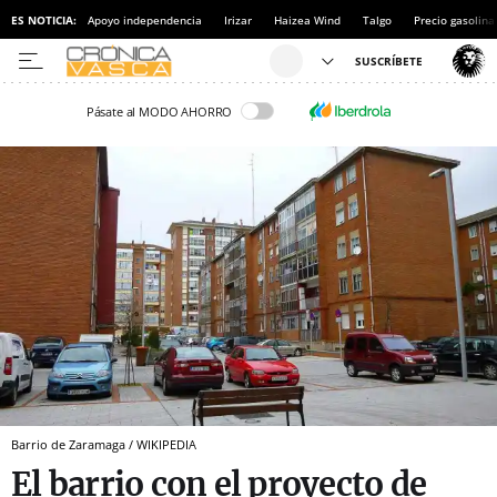
ES NOTICIA:
Apoyo independencia
Irizar
Haizea Wind
Talgo
Precio gasolina
Pásate al MODO AHORRO
Barrio de Zaramaga / WIKIPEDIA
El barrio con el proyecto de