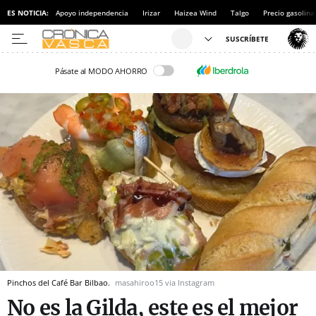
ES NOTICIA:
Apoyo independencia
Irizar
Haizea Wind
Talgo
Precio gasolina
Pásate al MODO AHORRO
Pinchos del Café Bar Bilbao.
masahiroo15 via Instagram
No es la Gilda, este es el mejor