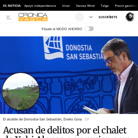
ES NOTICIA:
Apoyo independencia
Irizar
Haizea Wind
Talgo
Precio gasolina
Pásate al MODO AHORRO
El alcalde de Donostia-San Sebastián, Eneko Goia.
CV
Acusan de delitos por el chalet