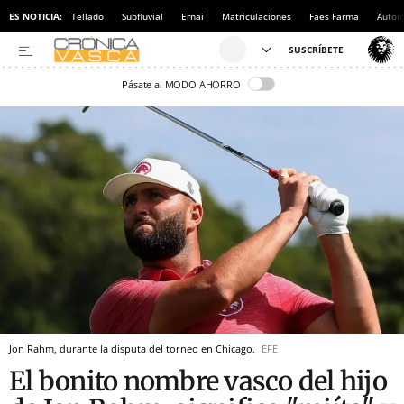
ES NOTICIA:
Tellado
Subfluvial
Ernai
Matriculaciones
Faes Farma
Autom
Pásate al MODO AHORRO
Jon Rahm, durante la disputa del torneo en Chicago.
EFE
El bonito nombre vasco del hijo