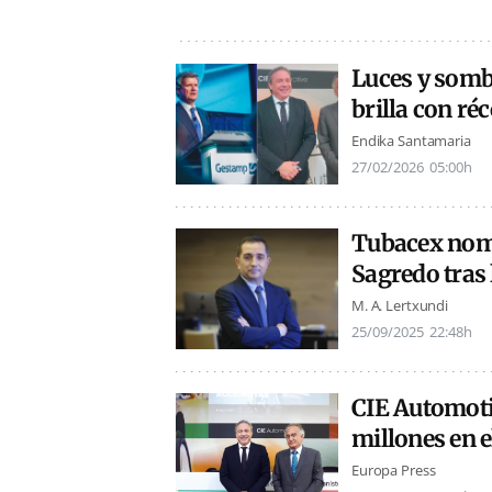
Luces y somb
brilla con r
Endika Santamaria
27/02/2026
05:00h
Tubacex nomb
Sagredo tras 
M. A. Lertxundi
25/09/2025
22:48h
CIE Automotiv
millones en 
Europa Press