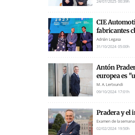
24/07/2025
00:39h
CIE Automotiv
fabricantes c
Adrián Legasa
31/10/2024
05:00h
Antón Pradera
europea es "u
M. A. Lertxundi
09/10/2024
17:01h
Pradera y el
Examen de la semana
02/02/2024
19:50h