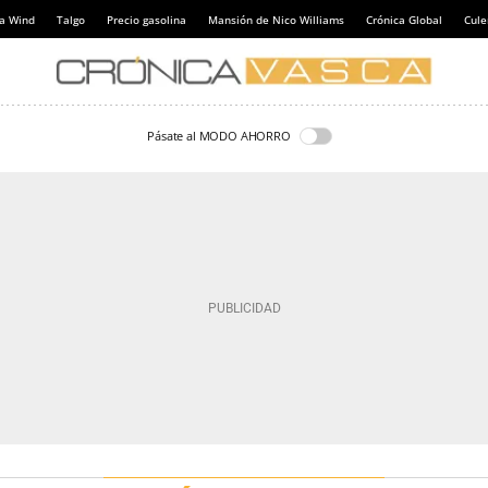
a Wind
Talgo
Precio gasolina
Mansión de Nico Williams
Crónica Global
Cul
Pásate al MODO AHORRO